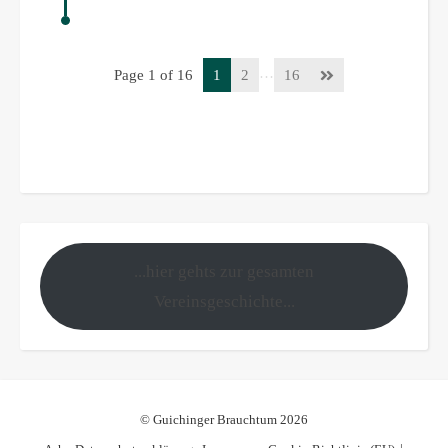
…
Page 1 of 16
1
2
16
...hier gehts zur gesamten
Vereinsgeschichte...
© Guichinger Brauchtum 2026