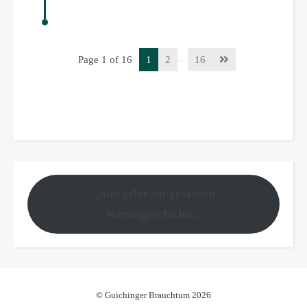
…
Page 1 of 16
1
2
16
...hier gehts zur gesamten
Vereinsgeschichte...
© Guichinger Brauchtum 2026