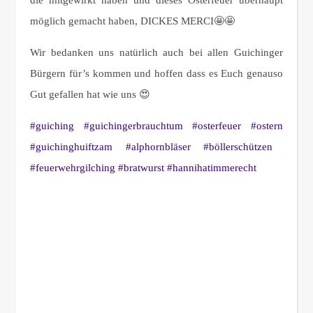
die mitgewirkt haben und dieses Osterfeuer überhaupt
möglich gemacht haben, DICKES MERCI🤩🤩
Wir bedanken uns natürlich auch bei allen Guichinger
Bürgern für’s kommen und hoffen dass es Euch genauso
Gut gefallen hat wie uns 😍
#guiching
#guichingerbrauchtum
#osterfeuer
#ostern
#guichinghuiftzam
#alphornbläser
#böllerschützen
#feuerwehrgilching
#bratwurst
#hannihatimmerecht