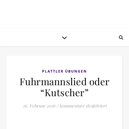
PLATTLER ÜBUNGEN
Fuhrmannslied oder
“Kutscher”
für Fuhrma
26. Februar 2026
/
Kommentare deaktiviert