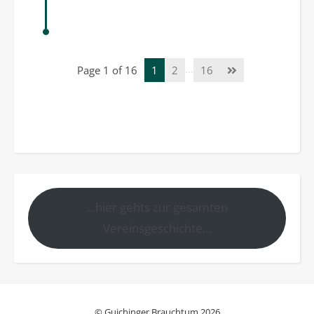
…
Page 1 of 16
1
2
16
...hier gehts zur gesamten
Vereinsgeschichte...
© Guichinger Brauchtum 2026