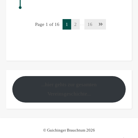
…
Page 1 of 16
1
2
16
...hier gehts zur gesamten
Vereinsgeschichte...
© Guichinger Brauchtum 2026