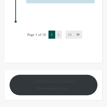
…
Page 1 of 16
1
2
16
...hier gehts zur gesamten
Vereinsgeschichte...