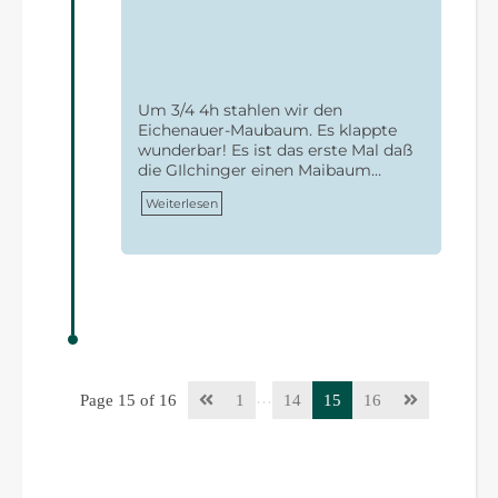
Um 3/4 4h stahlen wir den
Eichenauer-Maubaum. Es klappte
wunderbar! Es ist das erste Mal daß
die GIlchinger einen Maibaum…
Weiterlesen
…
Page 15 of 16
1
14
15
16