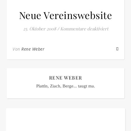
Neue Vereinswebsite
für Neue V
25. Oktober 2008
/
Kommentare deaktiviert
Von
Rene Weber
RENE WEBER
Plattln, Ziach, Berge... taugt ma.