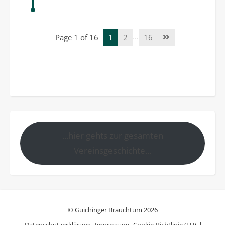
…
Page 1 of 16
1
2
16
...hier gehts zur gesamten
Vereinsgeschichte...
© Guichinger Brauchtum 2026