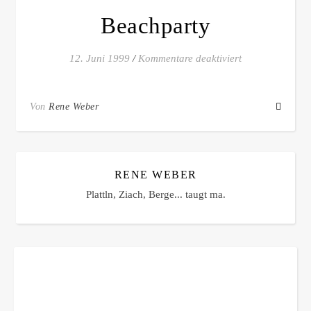
Beachparty
für Beachparty
12. Juni 1999
/
Kommentare deaktiviert
Von
Rene Weber
RENE WEBER
Plattln, Ziach, Berge... taugt ma.