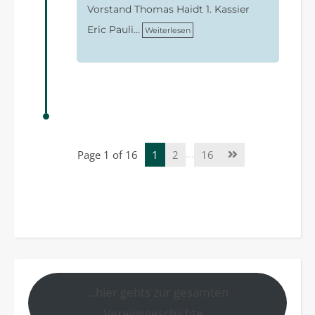
Vorstand Thomas Haidt 1. Kassier
Eric Pauli…
Weiterlesen
…
Page 1 of 16
1
2
16
...hier gehts zur gesamten
Vereinsgeschichte...